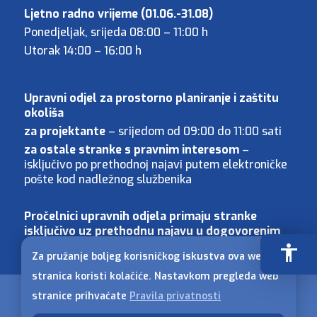
Ljetno radno vrijeme (01.06.-31.08)
Ponedjeljak, srijeda 08:00 – 11:00 h
Utorak 14:00 – 16:00 h
Upravni odjel za prostorno planiranje i zaštitu
okoliša
za projektante
– srijedom od 09:00 do 11:00 sati
za ostale stranke s pravnim interesom
–
isključivo po prethodnoj najavi putem elektroničke
pošte kod nadležnog službenika
Pročelnici upravnih odjela primaju stranke
isključivo uz prethodnu najavu u dogovorenim
terminima.
accessibility
Za pružanje boljeg korisničkog iskustva ova web
stranica koristi kolačiće. Nastavkom pregleda web
stranice prihvaćate
Pravila privatnosti
© 2024 Općina Medulin, Sva prava pridržana