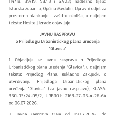
114/18, 39/19, 98/19 i 67/23) nadležno tijelo:
Istarska županija, Općina Medulin, Upravni odjel za
prostorno planiranje i zaštitu okoliša, u daljnjem
tekstu: Nositelj izrade objavljuje
JAVNU RASPRAVU
o Prijedlogu Urbanističkog plana uređenja
"Glavica"
1. Objavljuje se javna rasprava o Prijedlogu
Urbanističkog plana uređenja "Glavica", u daljnjem
tekstu: Prijedlog Plana, sukladno Zaključku o
utvrđivanju Prijedloga Urbanističkog plana
uređenja "Glavica" (za javnu raspravu), KLASA:
350-03/24-09/2, URBROJ: 2163-27-05-4-26-64
od 06.07.2026.
2. Javna rasprava traje od 09.07.2026., do